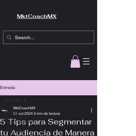
MktCoachMX
Entrada
All Posts
MktCoachMX
All Posts
31 oct 2024
3 min de lectura
5 Tips para Segmentar
Redes Sociales
tu Audiencia de Manera
Mkt Digital