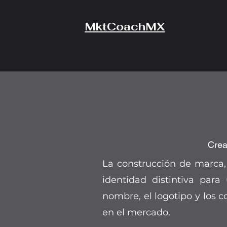
MktCoachMX
Crea
La construcción de marca,
identidad distintiva para
nombre, el logotipo y los c
en el mercado.