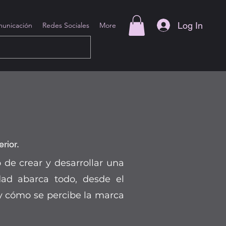
Log In
unicación
Redes Sociales
More
rior.
de crear y desarrollar una
idad abarca todo, desde el
, y cómo se percibe la marca