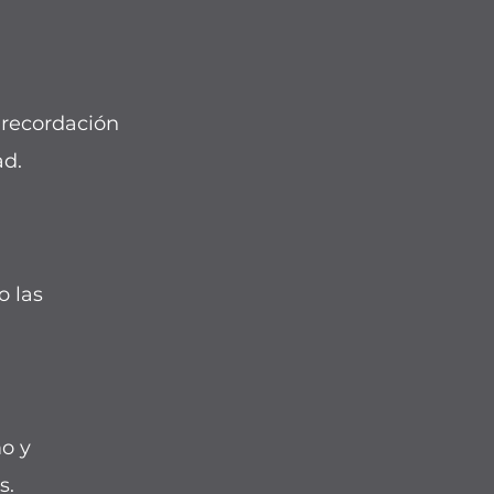
a recordación
ad.
o las
o y
s.