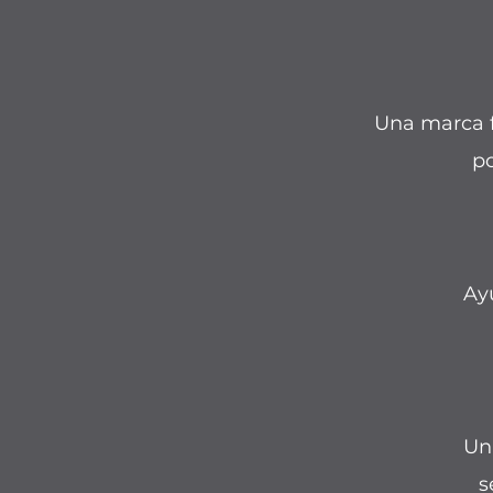
Una marca fu
po
Ay
Un
s