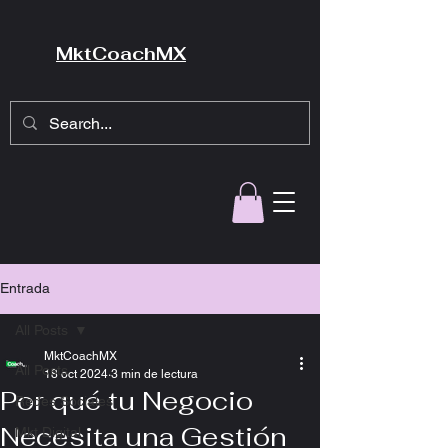
MktCoachMX
Entrada
All Posts
MktCoachMX
All Posts
18 oct 2024
3 min de lectura
Por qué tu Negocio
Redes Sociales
Necesita una Gestión
Mkt Digital